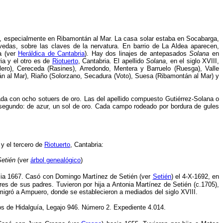
era, especialmente en Ribamontán al Mar. La casa solar estaba en Socabarga,
vedas, sobre las claves de la nervatura. En barrio de La Aldea aparecen,
a (ver
Heráldica de Cantabria
). Hay dos linajes de antepasados
Solana
en
ia y el otro es de
Riotuerto
, Cantabria. El apellido
Solana
, en el siglo XVIII,
lero), Cereceda (Rasines), Arredondo, Mentera y Barruelo (Ruesga), Valle
án al Mar), Riaño (Solorzano, Secadura (Voto), Suesa (Ribamontán al Mar) y
ada con ocho sotuers de oro. Las del apellido compuesto Gutiérrez-Solana o
o segundo: de azur, un sol de oro. Cada campo rodeado por bordura de gules
 y el tercero de
Riotuerto
, Cantabria:
Setién
(ver
árbol genealógico
)
acia 1667. Casó con Domingo Martínez de Setién (ver
Setién
) el 4-X-1692, en
s de sus padres. Tuvieron por hija a Antonia Martínez de Setién (c.1705),
igró a Ampuero, donde se establecieron a mediados del siglo XVIII.
tos de Hidalguía, Legajo 946. Número 2. Expediente 4.014.