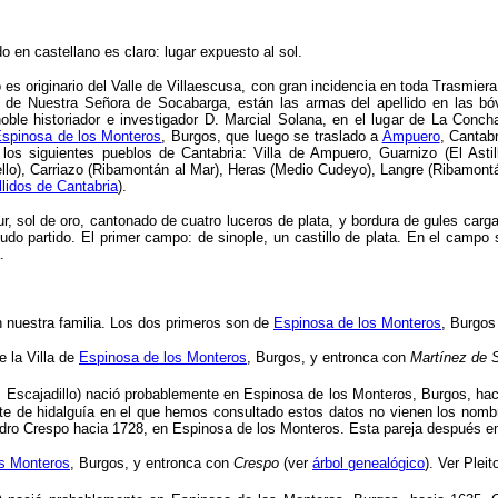
ado en castellano es claro: lugar expuesto
al sol.
o es originario del Valle de Villaescusa, con gran incidencia en toda Trasmi
o de Nuestra Señora de Socabarga, están las armas del apellido en las bó
oble historiador e investigador D. Marcial Solana, en el lugar de La Conch
spinosa de los Monteros
, Burgos, que luego se traslado a
Ampuero
, Cantabr
los siguientes pueblos de Cantabria: Villa de Ampuero, Guarnizo (El Astil
llo), Carriazo (Ribamontán al Mar), Heras (Medio Cudeyo), Langre (Ribamont
lidos de Cantabria
).
, sol de oro, cantonado de cuatro luceros de plata, y bordura de gules carg
udo partido. El primer campo: de sinople, un castillo de plata. En el camp
.
 nuestra familia. Los dos primeros son de
Espinosa de los Monteros
, Burgos
e la Villa de
Espinosa de los Monteros
, Burgos, y entronca con
Martínez de 
z Escajadillo) nació probablemente en Espinosa de los Monteros, Burgos, h
te de hidalguía en el que hemos consultado estos datos no vienen los nombre
dro Crespo hacia 1728, en Espinosa de los Monteros. Esta pareja después em
os Monteros
, Burgos, y entronca con
Crespo
(ver
árbol genealógico
). Ver Plei