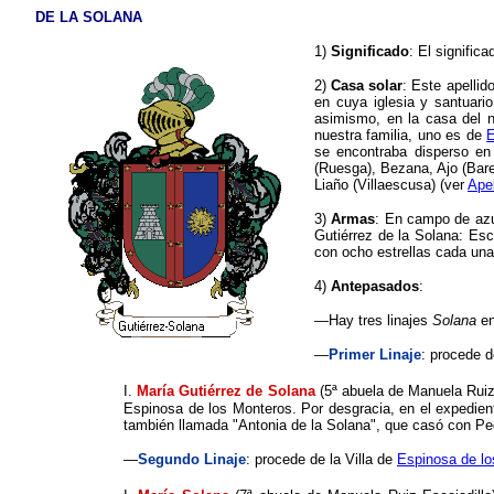
DE LA SOLANA
1)
Significado
:
El signific
2)
Casa solar
: Este apellid
en cuya iglesia y santuari
asimismo, en la casa del n
nuestra familia, uno es de
E
se encontraba disperso en 
(Ruesga), Bezana, Ajo (Bare
Liaño (Villaescusa) (ver
Apel
3)
Armas
: En campo de azur
Gutiérrez de la Solana: Esc
con ocho estrellas cada una
4)
Antepasados
:
—Hay tres linajes
Solana
en
—
Primer Linaje
: procede d
I.
María Gutiérrez de Solana
(5ª abuela de Manuela Rui
Espinosa de los Monteros. Por desgracia, en el expedien
también llamada "Antonia de la Solana", que casó con Pe
—
Segundo Linaje
: procede de la Villa de
Espinosa de l