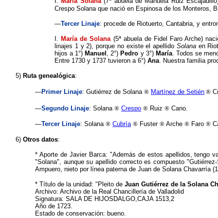
I.
María Solana
(7ª abuela de Manuela Ruiz Escajadill
Crespo Solana que nació en Espinosa de los Monteros, Bu
—
Tercer
Linaje
: procede de Riotuerto, Cantabria, y entr
I.
María de Solana
(
5ª abuela de
Fidel Faro Arche) naci
linajes 1 y 2), porque no existe el apellido
Solana
en Rio
hijos a 1°)
Manuel
, 2°)
Pedro
y 3°)
María
. Todos se menc
Entre 1730 y 1737 tuvieron a 6°)
Ana
. Nuestra familia p
5)
Ruta genealógica
:
—
Primer Linaje
: Gutiérrez de Solana
®
Martínez de Setién
®
C
—
Segundo Linaje
: Solana
®
Crespo
®
Ruiz
®
Cano.
—
Tercer Linaje
: Solana
®
Cubría
®
Fuster
®
Arche
®
Faro
®
C
6)
Otros datos
:
* Aporte de Javier Barca: "Además de estos apellidos, tengo v
"Solana", aunque su apellido correcto es compuesto "Gutiérrez-
Ampuero, nieto por línea paterna de Juan de Solana Chavarría (1
* Título de la unidad: "Pleito de
Juan Gutiérrez de la Solana Ch
Archivo: Archivo de la Real Chancillería de Valladolid
Signatura: SALA DE HIJOSDALGO,CAJA 1513,2
Año de 1723.
Estado de conservación: bueno.