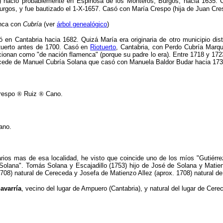
o) nació probablemente en Espinosa de los Monteros, Burgos, hacia 1635.
rgos, y fue bautizado el 1-X-1657. Casó con María Crespo (hija de Juan Cre
onca con
Cubría
(ver
árbol genealógico
)
ó en Cantabria hacia 1682. Quizá María era originaria de otro municipio dis
tuerto antes de 1700. Casó en
Riotuerto
, Cantabria, con Perdo Cubría Marq
ionan como "de nación flamenca" (porque su padre lo era). Entre 1718 y 1723
rocede de Manuel Cubría Solana que casó con Manuela Baldor Budar hacia 173
respo
®
Ruiz
®
Cano.
ano.
arios mas de esa localidad, he visto que coincide uno de los míos "Gutié
Solana". Tomás Solana y Escajadillo (1753) hijo de José de Solana y Matie
708) natural de Cereceda y Josefa de Matienzo Allez (aprox. 1708) natural d
avarría
, vecino del lugar de Ampuero (Cantabria), y natural del lugar de Cerec