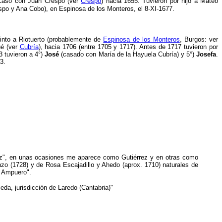
 Casó con Juan Crespo (ver
Crespo
) hacia 1655. Tuvieron por hijo a Mateo
spo y Ana Cobo), en Espinosa de los Monteros, el 8-XI-1677.
tinto a Riotuerto (probablemente de
Espinosa de los Monteros
, Burgos: ver
ué (ver
Cubría
), hacia 1706 (entre 1705 y 1717). Antes de 1717 tuvieron por
 tuvieron a 4°)
José
(casado con María de la Hayuela Cubría) y 5°)
Josefa
.
3.
rrez", en unas ocasiones me aparece como Gutiérrez y en otras como
nzo (1728) y de Rosa Escajadillo y Ahedo (aprox. 1710) naturales de
e Ampuero".
eda, jurisdicción de Laredo (Cantabria)"