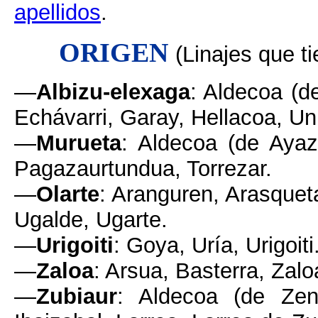
apellidos
.
ORIGEN
(Linajes que t
—
Albizu-elexaga
: Aldecoa (d
Echávarri, Garay, Hellacoa, Un
—
Murueta
: Aldecoa (de Ayaz
Pagazaurtundua, Torrezar.
—
Olarte
: Aranguren, Arasqueta
Ugalde, Ugarte.
—
Urigoiti
: Goya, Uría, Urigoiti
—
Zaloa
: Arsua, Basterra, Zalo
—
Zubiaur
: Aldecoa (de Zend