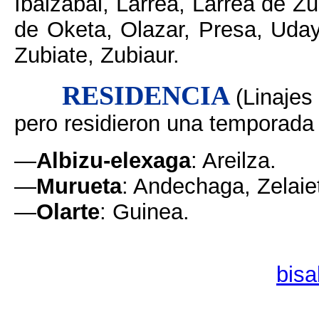
Ibaizabal, Larrea, Larrea de Zu
de Oketa, Olazar, Presa, Uday
Zubiate, Zubiaur.
RESIDENCIA
(Linajes
pero residieron una temporada 
—
Albizu-elexaga
: Areilza.
—
Murueta
: Andechaga, Zelaie
—
Olarte
: Guinea.
bis