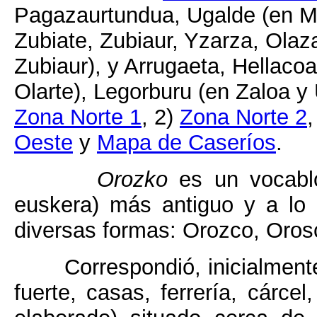
Pagazaurtundua, Ugalde (en M
Zubiate, Zubiaur, Yzarza, Olaza
Zubiaur), y Arrugaeta, Hellacoa
Olarte), Legorburu (en Zaloa y 
Zona Norte 1
, 2)
Zona Norte 2
,
Oeste
y
Mapa de Caseríos
.
Orozko
es un vocablo
euskera) más antiguo y a lo l
diversas formas: Orozco, Oros
Correspondió, inicialment
fuerte, casas, ferrería, cárcel