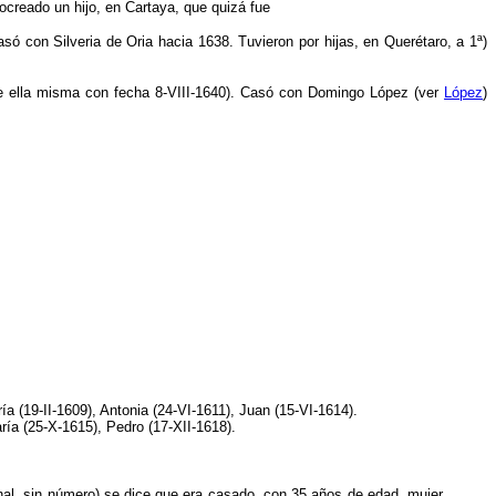
ocreado un hijo, en Cartaya, que quizá fue
ó con Silveria de Oria hacia 1638. Tuvieron por hijas, en Querétaro, a 1
ª
)
 de ella misma con fecha 8-VIII-1640). Casó con Domingo López (ver
López
)
ía (19-II-1609), Antonia (24-VI-1611), Juan (15-VI-1614).
ía (25-X-1615), Pedro (17-XII-1618).
final, sin número) se dice que era casado, con 35 años de edad, mujer