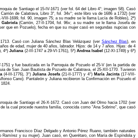
roquia de Santiago el 15-IV-1671 (ver fol. 64 del Libro 4°; imagen 58). Casó
rrión de Calatrava, Libro 3°, fol. 34v°; este libro va de 1686 a 1732) (ver
-VIII-1699, fol. 90, imagen 75; a su madre se le llama Lucía de Robles), 2
ª
)
)
Gabriela
(Carrión, 27-II-1704, fol. 96v; a su madre se le llama Josefa de
e ser que en Pozuelo), fecha en que su mujer casó en segundas nupcias con
-I-1713. Casó con Juliana Sánchez Blas Velázquez (ver
Sánchez Blas
), en
años de edad, mujer de 40 años, labrador. Hijos: de 14 y 7 años. Hijas: de 4
), 4
ª
)
Juliana
(2-III-1747 a 29-VI-1761), 5
ª
)
Andrea Isabel
(12-XI-1749) y 6
ª
)
1751 y fue bautizada en la Parroquia de Pozuelo el 25-V (en la partida de
oquia de San Juan Bautista de Pozuelo de Calatrava, el 25-XII-1770.
Tuvieron
a
(4-III-1776), 3°)
Juliana Josefa
(21-II-1777) y 4°)
María Jacinta
(17-VIII-
Alfonso Cano)
.
Pantaleón y Juliana recibieron la Confirmación en Pozuelo el
 1824.
arroquia de Santiago el 26-X-1672. Casó con Juan del Olmo hacia 1702 (ver
, de la cual procede nuestra familia, conocida como "Ana Sobrino", que casó
hermanos Francisco Díaz Delgado y Antonio Pérez Ruano, también naturales
go Ramírez y su mujer). Juan casó, en Querétaro, con María de Espíndola y