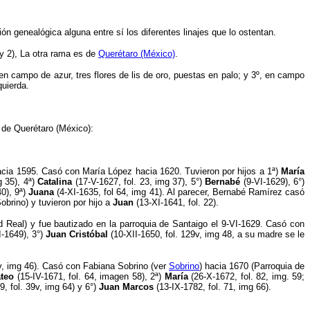
ón genealógica alguna entre sí los diferentes linajes que lo
ostentan.
 y 2), La otra rama es de
Querétaro (México)
.
 en campo de azur, tres flores de lis de oro, puestas en palo; y 3º, en campo
quierda.
s de Querétaro (México):
cia 1595. Casó con María López hacia 1620. Tuvieron por hijos a 1
ª
)
María
g 35), 4
ª
)
Catalina
(17-V-1627, fol. 23, img 37), 5°)
Bernabé
(9-VI-1629), 6°)
40), 9
ª
)
Juana
(4-XI-1635, fol 64, img 41). Al parecer, Bernabé Ramírez casó
brino) y tuvieron por hijo a
Juan
(13-XI-1641, fol. 22).
 Real) y fue bautizado en la parroquia de Santaigo el 9-VI-1629. Casó con
I-1649), 3°)
Juan Cristóbal
(10-XII-1650, fol. 129v, img 48, a su madre se le
0v, img 46). Casó con Fabiana Sobrino (ver
Sobrino
) hacia 1670 (Parroquia de
teo
(15-IV-1671, fol. 64, imagen 58), 2
ª
)
María
(26-X-1672, fol. 82, img. 59;
9, fol. 39v, img 64) y 6°)
Juan Marcos
(13-IX-1782, fol. 71, img 66).