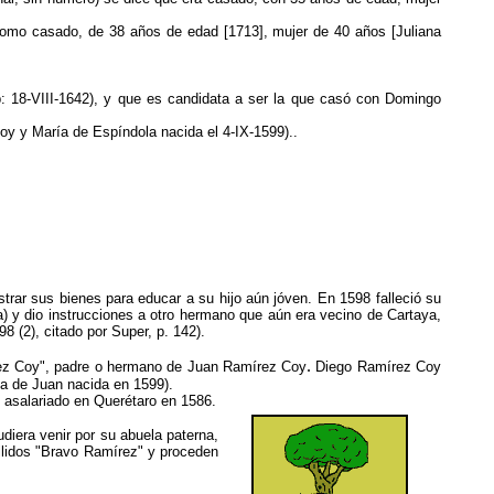
, como casado, de 38 años de edad [1713], mujer de 40 años [Juliana
b: 18-VIII-1642), y que es candidata a ser la que casó con Domingo
y y María de Espíndola nacida el 4-IX-1599)..
rar sus bienes para educar a su hijo aún jóven
. En 1598 falleció su
 y dio instrucciones a otro hermano que aún era vecino de Cartaya,
8 (2), citado por Super, p. 142).
.
írez Coy", padre o hermano de Juan Ramírez Coy
Diego Ramírez Coy
ja de Juan nacida en 1599).
asalariado en Querétaro en 1586.
diera venir por su abuela paterna,
ellidos "Bravo Ramírez" y proceden