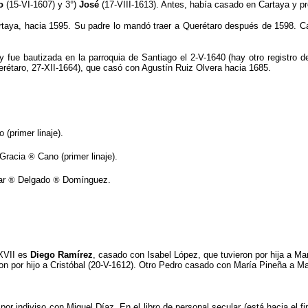
co
(15-VI-1607) y 3°)
José
(17-VIII-1613). Antes, había casado en Cartaya y pr
taya, hacia 1595. Su padre lo mandó traer a Querétaro después de 1598. Cas
y fue bautizada en la parroquia de Santiago el 2-V-1640 (hay otro registro
rétaro, 27-XII-1664), que casó con Agustín Ruiz Olvera hacia 1685.
 (primer linaje).
 Gracia
®
Cano (primer linaje).
ar
®
Delgado
®
Domínguez.
 XVII es
Diego Ramírez
, casado con Isabel López, que tuvieron por hija a Mar
 por hijo a Cristóbal (20-V-1612). Otro Pedro casado con María Pineña a Mar
por indiviso con Miguel Díaz. En el libro de personal secular (está hacia el 