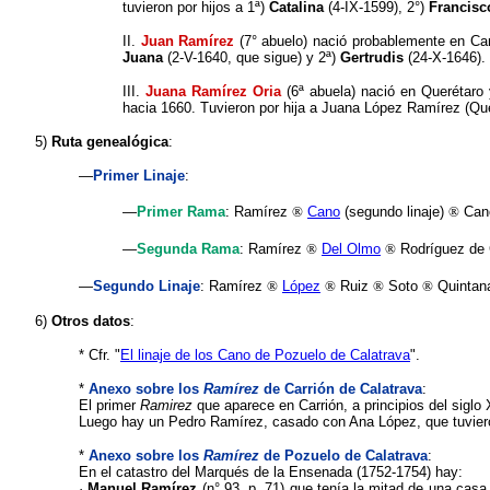
tuvieron por hijos a 1
ª
)
Catalina
(4-IX-1599), 2°)
Francis
II.
Juan Ramírez
(7° abuelo) nació probablemente en Car
Juana
(2-V-1640, que sigue) y 2
ª
)
Gertrudis
(24-X-1646).
III.
Juana Ramírez Oria
(6
ª abuela)
nació en Querétaro 
hacia 1660. Tuvieron por hija a Juana López Ramírez (Que
5)
Ruta genealógica
:
—
Primer Linaje
:
—
Primer Rama
: Ramírez
®
Cano
(segundo linaje)
®
Cano
—
Segunda Rama
: Ramírez
®
Del Olmo
®
Rodríguez de
—
Segundo Linaje
:
Ramírez
®
López
®
Ruiz
®
Soto
®
Quintan
6)
Otros datos
:
* Cfr. "
El linaje de los Cano de Pozuelo de Calatrava
".
*
Anexo
sobre los
Ramírez
de Carrión de Calatrava
:
El primer
Ramirez
que aparece en Carrión, a principios del siglo
Luego hay un Pedro Ramírez, casado con Ana López, que tuvieron
*
Anexo
sobre los
Ramírez
de Pozuelo de Calatrava
:
En el catastro del Marqués de la Ensenada (1752-1754) hay:
·
Manuel Ramírez
(n° 93, p. 71) que tenía la mitad de una casa 