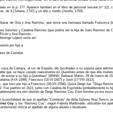
lado en la p. 177. Aparece también en el libro de personal secular (n° 12)
jas: de 4 [Juliana, 1747] y un año y medio [Josefa, 1750].
altasar de Oria y Ana Ramírez, que tenía una hermana llamada Francisca (
eo Sánchez y Catalina Ramírez (que podría ser la hija de Juan Ramírez de Co
o Picón y Ana Ramírez.
omingo López) sería así:
ieron por hija a
arez de Castelar.
asa de Cartaya, al sur de España, dió facultades a su esposa para administ
able que se haya casado nuevamente en Querétaro antes de que ella muriera)
n de enviar a su hijo a Querétaro" (MNHA, Baltasar Martín, 29 de marzo de 159
talina (4-IX-1599), Francisco (15-VI-1607) y José (17-VIII-1613).
, que tuvo por hijo a Francisco (30-VII-1594). Quizá Diego fue "Diego Ram
 Fue padrino en 1621, junto con Catalina de Espíndola (probablemente la hi
bablemente era otro
distinto de Diego Ramírez Coy. Este hombre ya era mozo 
a posibilidad de que el apellido "Contreras" de doña Dolores Ruiz Servín, pu
írez Coy
, y los "Ramírez Coy", según Fabiola Maldonado, utilizaban los ap
uentemente utilizar el apellido de alguna abuela o bisabuela.