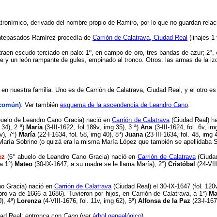
atronímico, derivado del nombre propio de Ramiro, por lo que no guardan relaci
antepasados Ramírez procedía de
Carrión de Calatrava, Ciudad Real
(linajes 1
 traen escudo terciado en palo: 1º, en campo de oro, tres bandas de azur; 2º,
le y un león rampante de gules, empinado al tronco. Otros: las armas de la iz
en nuestra familia. Uno es de Carrión de Calatrava, Ciudad Real, y el otro e
 común)
: Ver también
esquema de la ascendencia de Leandro Cano
.
uelo de Leandro Cano Gracia) nació en
Carrión de Calatrava
(Ciudad Real) ha
g 34), 2
ª
)
María
(3-III-1622, fol 189v, img 35), 3
ª
)
Ana
(3-III-1624, fol. 6v, im
v), 7
ª
)
María
(22-I-1634, fol. 58, img 40), 8
ª
)
Juana
(23-III-1634, fol. 48, img 
ría Sobrino (o quizá era la misma María López que también se apellidaba So
pez
(6° abuelo de Leandro Cano Gracia) nació en
Carrión de Calatrava
(Ciudad
 a 1°)
Mateo
(30-IX-1647, a su madre se le llama María), 2°)
Cristóbal
(24-VII
no Gracia) nació en
Carrión de Calatrava
(Ciudad Real) el 30-IX-1647 (fol. 12
libro va de 1666 a 1686). Tuvieron por hijos, en Carrión de Calatrava, a 1°)
Ma
0), 4
ª
)
Lorenza
(4-VIII-1676, fol. 11v, img 62), 5
ª
)
Alfonsa de la Paz
(23-I-167
dad Real: entronca con
Cano
(ver
árbol genealógico
).