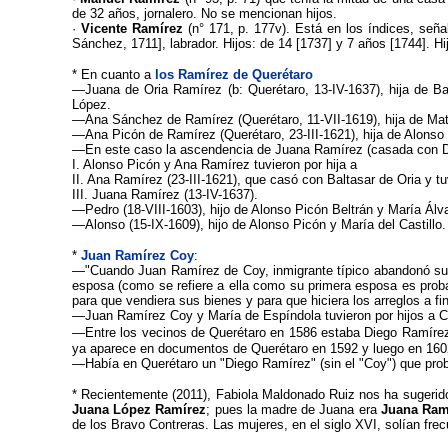
de 32 años, jornalero. No se mencionan hijos.
·
Vicente Ramírez
(n° 171, p. 177v). Está en los índices, seña
Sánchez, 1711], labrador. Hijos: de 14 [1737] y 7 años [1744]. Hi
* En cuanto a
los Ramírez de Querétaro
—
Juana de Oria Ramírez (b: Querétaro, 13-IV-1637), hija de B
López.
—
Ana Sánchez de Ramírez (Querétaro, 11-VII-1619), hija de Mat
—
Ana Picón de Ramírez (Querétaro, 23-III-1621), hija de Alons
—
En este caso la ascendencia de Juana Ramírez (casada con D
I. Alonso Picón y Ana Ramírez tuvieron por hija a
II. Ana Ramírez (23-III-1621), que casó con Baltasar de Oria y tuv
III. Juana Ramírez (13-IV-1637).
—
Pedro (18-VIII-1603), hijo de Alonso Picón Beltrán y María Álv
—
Alonso (15-IX-1609), hijo de Alonso Picón y María del Castillo.
*
Juan Ramírez Coy
:
—"Cuando Juan Ramírez de Coy, inmigrante típico abandonó su c
esposa (como se refiere a ella como su primera esposa es prob
para que vendiera sus bienes y para que hiciera los arreglos a fi
—
Juan Ramírez Coy y María de Espíndola tuvieron por hijos a Ca
—
Entre los vecinos de Querétaro en 1586 estaba Diego Ramírez
ya aparece en documentos de Querétaro en 1592 y luego en 1602.
—Había en Querétaro un "Diego Ramírez" (sin el "Coy") que
pro
* Recientemente (2011), Fabiola Maldonado Ruiz nos ha sugerido l
Juana López Ramírez
; pues la madre de Juana era
Juana Ram
de los Bravo Contreras. Las mujeres, en el siglo XVI, solían frec