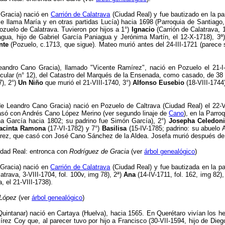
 Gracia) nació en
Carrión de Calatrava
(Ciudad Real) y fue bautizado en la par
llama María y en otras partidas Lucía) hacia 1698 (Parroquia de Santiago, Ca
Pozuelo de Calatrava. Tuvieron por hijos a 1°)
Ignacio
(Carrión de Calatrava, 1
gua, hijo de Gabriel García Paniagua y Jerónima Martín, el 12-X-1718), 3
ª
nte
(Pozuelo, c.1713, que sigue). Mateo murió antes del 24-III-1721 (parec
Leandro Cano Gracia), llamado "Vicente Ramírez", nació en Pozuelo el 21
ecular (n° 12), del Catastro del Marqués de la Ensenada, como casado, de 38 
), 2°)
Un Niño
que murió el 21-VIII-1740, 3°)
Alfonso Eusebio
(18-VIII-1744
e Leandro Cano Gracia) nació en Pozuelo de Caltrava (Ciudad Real) el 22-V-
Casó con Andrés Cano López Merino (ver segundo linaje de
Cano
), en la Parr
a García hacia 1802; su padrino fue Simón García)
, 2°)
Josepha Celedoni
acinta Ramona
(17-VI-1782) y 7°)
Basilisa
(15-IV-1785; padrino: su abuelo 
írez, que casó con José Cano Sánchez de la Aldea. Josefa murió después de
udad Real: entronca con
Rodríguez de Gracia
(ver
árbol genealógico
)
Gracia) nació en
Carrión de Calatrava
(Ciudad Real) y fue bautizada en la p
atrava, 3-VIII-1704, fol. 100v, img 78), 2
ª
)
Ana
(14-IV-1711, fol. 162, img 82)
 el 21-VIII-1738).
López
(ver
árbol genealógico
)
intanar) nació en Cartaya (Huelva), hacia 1565. En Querétaro vivían los 
z Coy que, al parecer tuvo por hijo a Francisco (30-VII-1594, hijo de Die