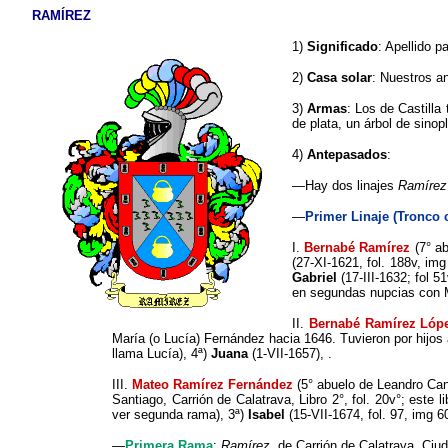
RAMÍREZ
1)
Significado
: Apellido p
2)
Casa solar
: Nuestros 
3)
Armas
: Los de Castilla
de plata, un árbol de sinop
4)
Antepasados
:
—
Hay dos linajes
Ramírez
—
Primer Linaje (Tronco
I.
Bernabé Ramírez
(7° ab
(27-XI-1621, fol. 188v, im
Gabriel
(17-III-1632; fol 51
en segundas nupcias con Ma
II.
Bernabé Ramírez Ló
María (o Lucía) Fernández hacia 1646. Tuvieron por hijos
llama Lucía), 4
ª
)
Juana
(1-VII-1657), .
III.
Mateo Ramírez Fernández
(5° abuelo de Leandro Ca
Santiago, Carrión de Calatrava, Libro 2°, fol. 20v°; este 
ver segunda rama), 3
ª
)
Isabel
(15-VII-1674, fol. 97, img 6
—
Primera Rama
:
Ramírez,
de Carrión de Calatrava, Ciu