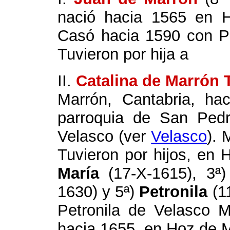
nació hacia 1565 en 
Casó hacia 1590 con Pa
Tuvieron por hija a
II.
Catalina de Marrón 
Marrón, Cantabria, ha
parroquia de San Ped
Velasco (ver
Velasco
). 
Tuvieron por hijos, en
María
(17-X-1615), 3ª
1630) y 5ª)
Petronila
(11
Petronila de Velasco 
hacia 1655, en Hoz de 