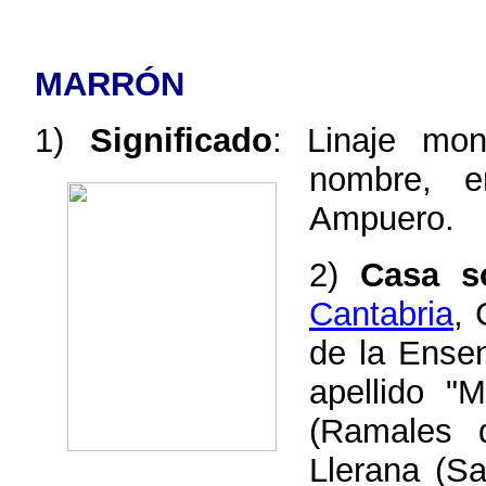
MARRÓN
1)
Significado
: Linaje mon
nombre, 
Ampuero.
2)
Casa s
Cantabria
, 
de la Ense
apellido "
(Ramales d
Llerana (S