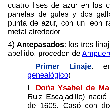
cuatro lises de azur en los 
panelas de gules y dos gall
punta de azur, con un león 
metal alrededor.
4)
Antepasados
: los tres li
apellido, proceden de
Ampuero
—
Primer Linaje
: en
genealógico
)
I.
Doña Ysabel de Ma
Ruiz Escajadillo) naci
de 1605. Casó con don