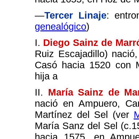
—
Tercer Linaje
: entr
genealógico
)
I.
Diego Sainz de Marr
Ruiz Escajadillo) nació
Casó hacia 1520 con M
hija a
II.
María Sainz
de Ma
nació en Ampuero, Can
Martínez del Sel (ver
M
María Sanz del Sel (c.1
hacia 1575, en Ampuer