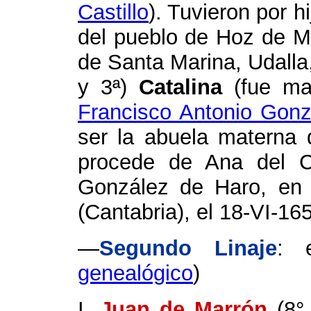
Castillo
). Tuvieron por h
del pueblo de Hoz de Ma
de Santa Marina, Udalla
y 3ª)
Catalina
(fue mad
Francisco Antonio Gonz
ser la abuela materna
procede de Ana del C
González de Haro, en 
(Cantabria), el 18-VI-16
—
Segundo Linaje
: 
genealógico
)
I.
Juan de Marrón
(8°