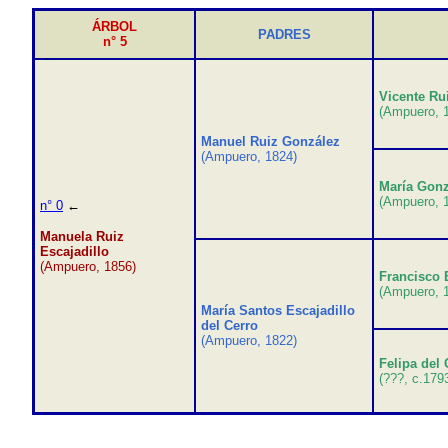
ÁRBOL
PADRES
n° 5
Vicente Ru
(Ampuero
, 
Manuel Ruiz González
(Ampuero, 1824)
María Gonz
(Ampuero, 
n° 0
←
Manuela Ruiz
Escajadillo
(Ampuero, 1856)
Francisco 
(Ampuero, 
María Santos Escajadillo
del Cerro
(Ampuero, 1822)
Felipa del 
(???, c.179